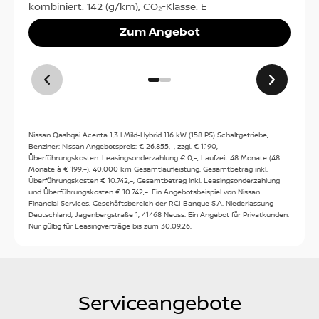
kombiniert: 142 (g/km); CO₂-Klasse: E
Zum Angebot
Kontakt
Tel:
0711/791335
Kontakt
Nissan Qashqai Acenta 1,3 l Mild-Hybrid 116 kW (158 PS) Schaltgetriebe,
Benziner: Nissan Angebotspreis: € 26.855,–, zzgl. € 1.190,–
Öffnungszeiten
Überführungskosten. Leasingsonderzahlung € 0,–, Laufzeit 48 Monate (48
Monate à € 199,–), 40.000 km Gesamtlaufleistung, Gesamtbetrag inkl.
Verkauf
:
Überführungskosten € 10.742,–, Gesamtbetrag inkl. Leasingsonderzahlung
und Überführungskosten € 10.742,–. Ein Angebotsbeispiel von Nissan
Heute: 09:00 - 18:30
Financial Services, Geschäftsbereich der RCI Banque S.A. Niederlassung
Deutschland, Jagenbergstraße 1, 41468 Neuss. Ein Angebot für Privatkunden.
Mo:
09:00 - 18:30
Nur gültig für Leasingverträge bis zum 30.09.26.
Service
:
Di:
09:00 - 18:30
Mi:
09:00 - 18:30
Heute: 07:30 - 12:30 13:30 - 18:00
Do:
09:00 - 18:30
Mo:
07:30 - 12:30 13:30 - 18:00
Fr:
09:00 - 18:30
Serviceangebote
Di:
07:30 - 12:30 13:30 - 18:00
Sa:
09:00 - 13:00
Mi:
07:30 - 12:30 13:30 - 18:00