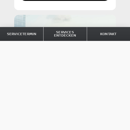
SERVICES
SERVICETERMIN
KONTAKT
ENTDECKEN
INZAHLUNGNAHME: KOSTENLOSE
GEBRAUCHTWAGEN-BEWERTUNG
Erfahren Sie in nur wenigen Minuten,
wie viel Ihr aktuelles Fahrzeug wert ist –
unabhängig von Hersteller, Modell oder
Alter – und geben Sie es bei uns in
Zahlung.