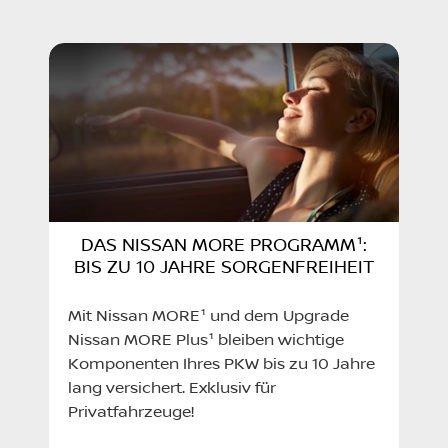
So:
Geschlossen
Do:
07:30 - 12:30 13:30 - 18:00
Fr:
07:30 - 12:30 13:30 - 18:00
Sa:
Geschlossen
So:
Geschlossen
DAS NISSAN MORE PROGRAMM¹:
BIS ZU 10 JAHRE SORGENFREIHEIT
Mit Nissan MORE¹ und dem Upgrade
Nissan MORE Plus¹ bleiben wichtige
Komponenten Ihres PKW bis zu 10 Jahre
lang versichert. Exklusiv für
Privatfahrzeuge!