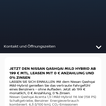
Kontakt und Öffnungszeiten
Slide 1 von 2: JETZT DEN NISSAN QASHQAI MILD HY
JETZT DEN NISSAN QASHQAI MILD HYBRID AB
DE
Auto-Schmid - Andreas Schmid
199 € MTL. LEASEN MIT 0 € ANZAHLUNG UND
VO
e.K.
0% ZINSEN
Ste
fin
LASSEN SIE SICH EINNULLEN: Mit dem Nissan Qashqai
Hauptstr. 155
€ m
Mild-Hybrid genießen Sie das vertraute Fahrgefühl
70771
Leinfelden-Echterdingen
sta
eines Benziners – ohne Aufladen. Jetzt ab 199 €
Nis
monatlich, 0 € Anzahlung, 0 % Zinsen.
PS)
Nissan Qashqai Acenta 1,3 l Mild-Hybrid 116 kW (158 PS)
Anfahrt
14,
Schaltgetriebe, Benziner: Energieverbrauch
(g/
kombiniert: 6,3 (l/100 km); CO₂-Emissionen