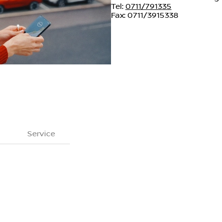
Tel:
0711/791335
Fax: 0711/3915338
Service